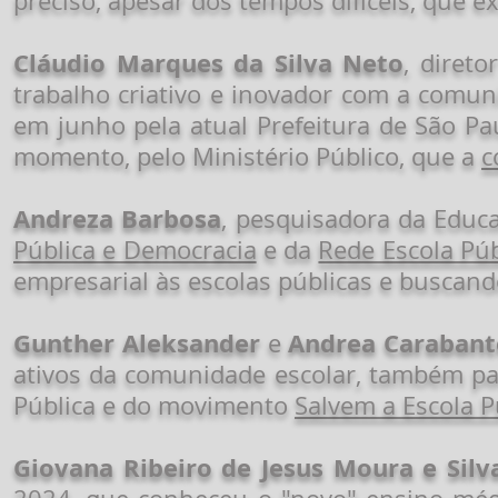
preciso, apesar dos tempos difíceis, que 
Cláudio Marques da Silva Neto
, diret
trabalho criativo e inovador com a comun
em junho pela atual Prefeitura de São Pa
momento, pelo Ministério Público, que a
c
Andreza Barbosa
, pesquisadora da Edu
Pública e Democracia
e da
Rede Escola Púb
empresarial às escolas públicas e buscand
Gunther Aleksander
Andrea Carabant
e
ativos da comunidade escolar, também par
Pública e do movimento
Salvem a Escola P
Giovana Ribeiro de Jesus Moura e Silv