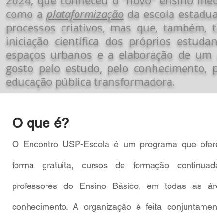
2024, que conheceu o "novo" ensino méd
como a
plataformização
da escola estadual
processos criativos, mas que, também, 
iniciação científica dos próprios estudan
espaços urbanos e a elaboração de um a
gosto pelo estudo, pelo conhecimento, p
educação pública transformadora.
O que é?
O Encontro USP-Escola é um programa que ofer
forma gratuita, cursos de formação continua
professores
do Ensino Básico, em todas as ár
conhecimento. A organização é feita conjuntamen